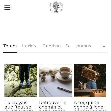
Accueil
A propos
Accompagnements
Toutes
lumière
Guérison
Soi
humus
Blog
La Graine
Le Magistère de ton Essence
Podcast Integritree
Les Clairières
Le murmure, newsletter
inspirée
Les retraites en forêts
Tu croyais
Retrouver le
A toi, qui te
que “tout se
chemin et
donne à fond,