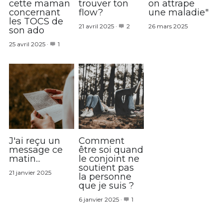
cette maman
trouver ton
on attrape
concernant
flow?
une maladie"
les TOCS de
21 avril 2025
·
2
26 mars 2025
son ado
25 avril 2025
·
1
J'ai reçu un
Comment
message ce
être soi quand
matin...
le conjoint ne
soutient pas
21 janvier 2025
la personne
que je suis ?
6 janvier 2025
·
1