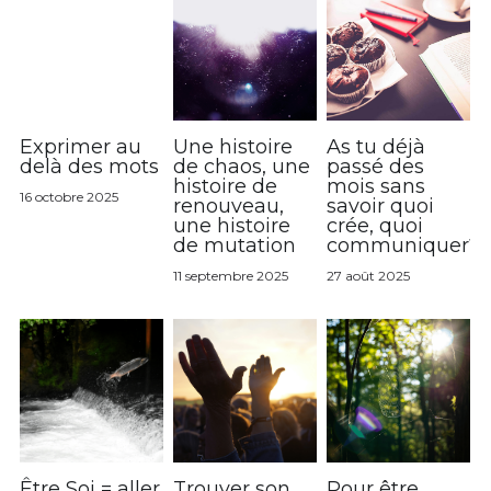
Exprimer au
Une histoire
As tu déjà
delà des mots
de chaos, une
passé des
histoire de
mois sans
16 octobre 2025
renouveau,
savoir quoi
une histoire
crée, quoi
de mutation
communiquer?
11 septembre 2025
27 août 2025
Être Soi = aller
Trouver son
Pour être