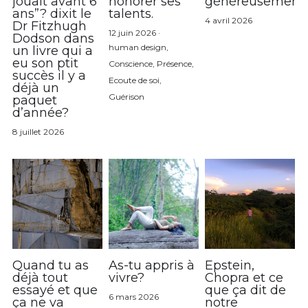
jouait avant 6
honorer ses
généreusement
ans”? dixit le
talents.
4 avril 2026
Dr Fitzhugh
12 juin 2026
·
Dodson dans
human design,
un livre qui a
eu son ptit
Conscience,
Présence,
succès il y a
Ecoute de soi,
déjà un
Guérison
paquet
d’année?
8 juillet 2026
Quand tu as
As-tu appris à
Epstein,
déjà tout
vivre?
Chopra et ce
essayé et que
que ça dit de
6 mars 2026
ça ne va
notre