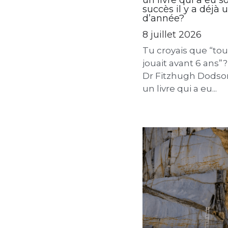
Tu croyais que “to
jouait avant 6 ans”?
Dr Fitzhugh Dods
un livre qui a eu s
succès il y a déjà
d’année?
8 juillet 2026
Tu croyais que “tou
jouait avant 6 ans”? 
Dr Fitzhugh Dodso
un livre qui a eu...