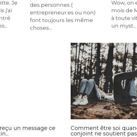
ncernant
de ne pas trouver ton flow?
comme on
do
maladie"
21 avril 2025
·
2
26 mars 
Tu sais pourquoi la plupart
tte. Je
Wow, on es
des personnes (
s j'ai
mois de M
entrepreneur.es ou non)
ntré
à toute vi
font toujours les même
...
un myst...
choses...