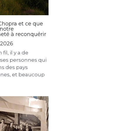
Chopra et ce que
 notre
neté à reconquérir
r 2026
il, il y a de
es personnes qui
ns des pays
nes, et beaucoup