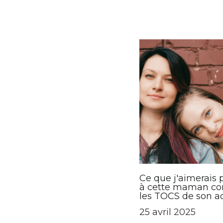
vécu une grosse cri
de remise en quest
niveau...
Ce que j'aimerais 