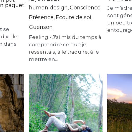
ut se
Retrouver le chemin et
A toi, qu
 dixit le
honorer ses talents.
généreu
on dans
12 juin 2026
·
4 avril 2
on ptit
 un paquet
human design,
Conscience,
Je m'adre
sont géné
Présence,
Ecoute de soi,
un peu tro
Guérison
t se
entourage)
dixit le
Feeling - J'ai mis du temps à
n dans
comprendre ce que je
ressentais, à le traduire, à le
mettre en...