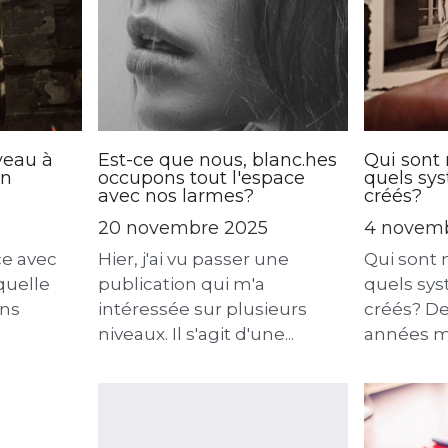
veau à
Est-ce que nous, blanc.hes
Qui sont 
on
occupons tout l'espace
quels sys
avec nos larmes?
créés?
20 novembre 2025
4 novem
ce avec
Hier, j'ai vu passer une
Qui sont 
quelle
publication qui m'a
quels sys
ans
intéressée sur plusieurs
créés? De
niveaux. Il s'agit d'une...
années ma