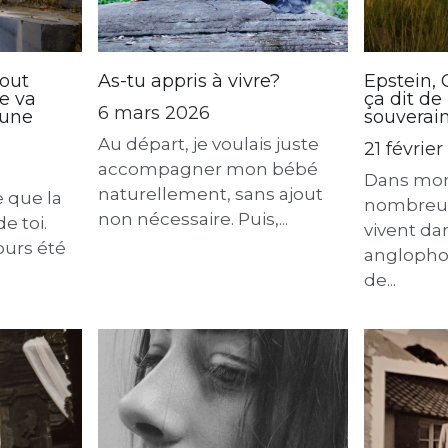
tout
As-tu appris à vivre?
Epstein, 
e va
ça dit de
6 mars 2026
 une
souverai
Au départ, je voulais juste
21 févrie
accompagner mon bébé
Dans mon f
naturellement, sans ajout
e que la
nombreus
non nécessaire. Puis,...
de toi.
vivent da
ours été
anglopho
de...