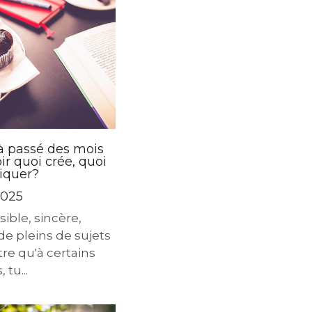
jà passé des mois
ir quoi crée, quoi
quer?
2025
sible, sincère,
de pleins de sujets
tre qu'à certains