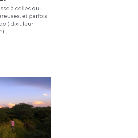
i te donne à fond,
sement
026
sse à celles qui
reuses, et parfois
p ( dixit leur
 ,...