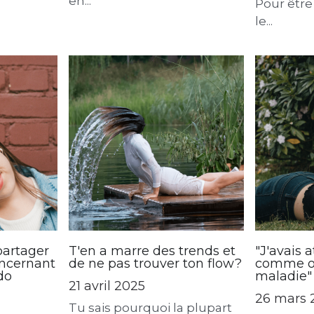
23 mai 2
se de foi,
on est un projecteur (
ion au
human design) . J’ai
Il y a un 
commencé à me former
de vouloir
en...
Pour être
le...
partager
T'en a marre des trends et
"J'avais 