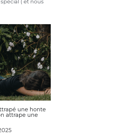
025
paradoxe sur le fait
 se sentir spécial:
 spécial ( et nous
attrapé une honte