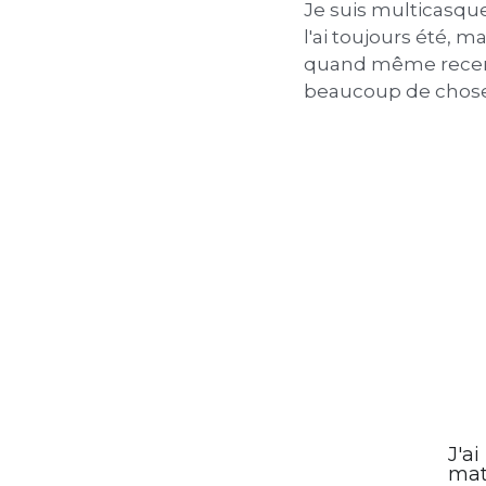
à cette maman co
les TOCS de son a
25 avril 2025
·
1
Je suis multicasque
l'ai toujours été, mai
quand même rece
beaucoup de choses