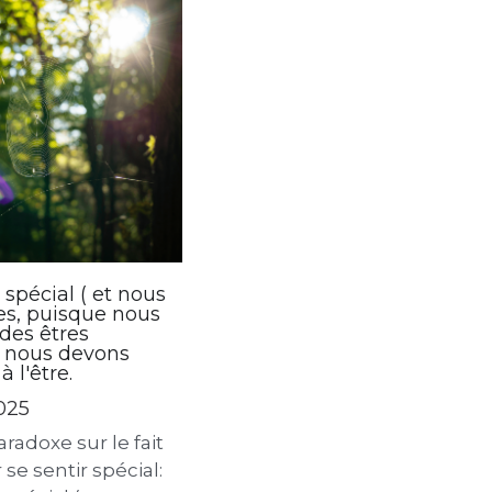
tu...
 spécial ( et nous
s, puisque nous
es êtres
, nous devons
 l'être.