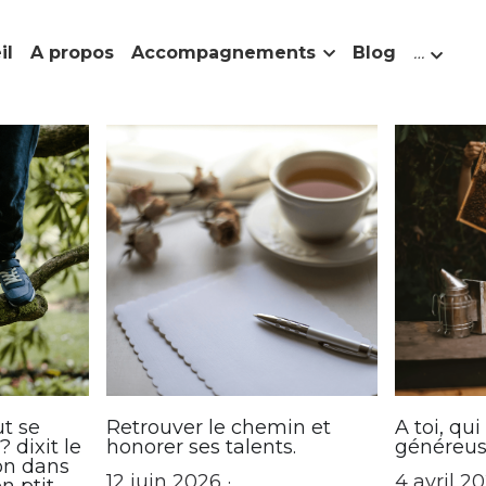
il
A propos
Accompagnements
Blog
…
Guérison
Soi
humus
Echec
revenir à Soi
consc