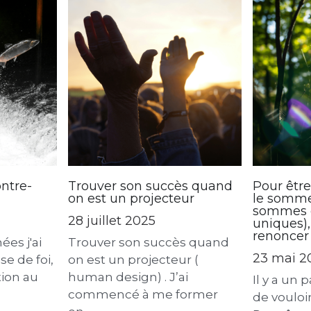
être exprimé tout de...
moments, 
ontre-
Trouver son succès quand
Pour être
on est un projecteur
le somme
sommes d
28 juillet 2025
uniques)
renoncer à
ées j'ai
Trouver son succès quand