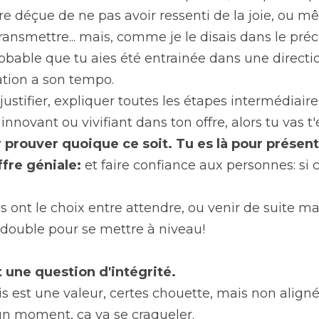
re déçue de ne pas avoir ressenti de la joie, ou m
transmettre... mais, comme je le disais dans le préc
 probable que tu aies été entrainée dans une directio
ation a son tempo.
 justifier, expliquer toutes les étapes intermédiaire
innovant ou vivifiant dans ton offre, alors tu vas t'
r prouver quoique ce soit. Tu es là pour présente
fre géniale:
 et faire confiance aux personnes: si c'
lles ont le choix entre attendre, ou venir de suite ma
 double pour se mettre à niveau!
t une question d'intégrité.
is est une valeur, certes chouette, mais non alignée
à un moment, ça va se craqueler.