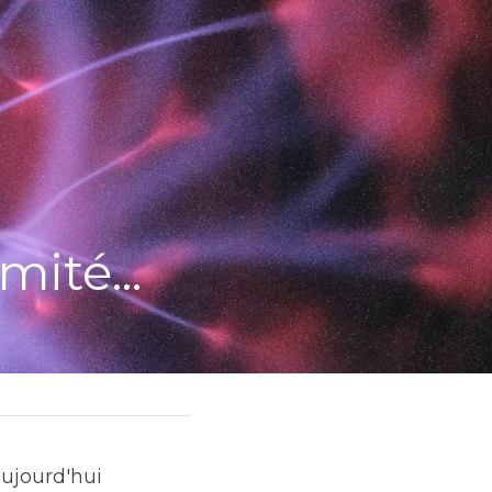
mité...
ujourd'hui 