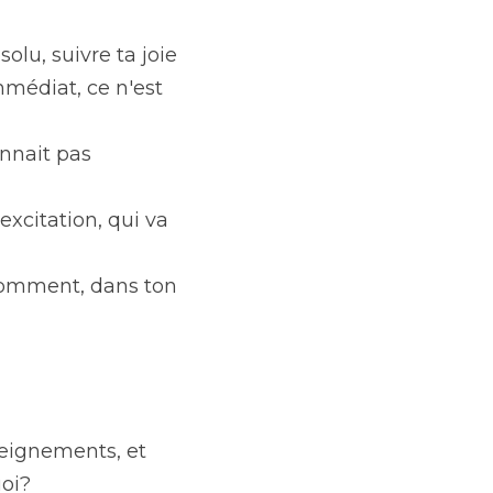
lu, suivre ta joie 
mmédiat, ce n'est 
nnait pas 
excitation, qui va 
comment, dans ton 
seignements, et 
uoi?