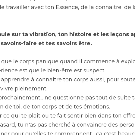
 travailler avec ton Essence, de la connaitre, de la
uie sur ta vibration, ton histoire et les leçons ap
avoirs-faire et tes savoirs être.
ver que le corps panique quand il commence à explor
ience est que le bien-être est suspect.
 apprendre à connaitre ton corps aussi, pour soute
a vivre pleinement.
 prochainement... ne questionne pas tout de suite ta
n de toi, de ton corps et de tes émotions.
r ce qui te plait ou te fait sentir bien dans ton offre
 hasard, tu n'as pas cherché à convaincre des perso
nner pour qu'elles te comprennent... ça c'est beauc