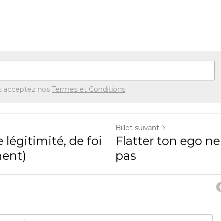
s acceptez nos
Termes et Conditions
Billet suivant
 légitimité, de foi
Flatter ton ego ne
ment)
pas