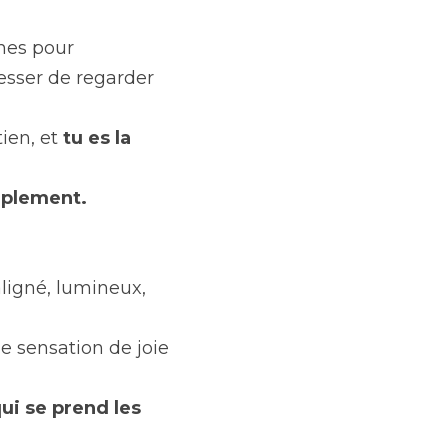
nes pour 
esser de regarder 
ien, et 
tu es la 
implement.
igné, lumineux, 
e sensation de joie 
ui se prend les 