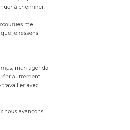
inuer à cheminer.
parcourues me 
que je ressens 
 temps, mon agenda 
réer autrement... 
travailler avec 
): nous avançons 