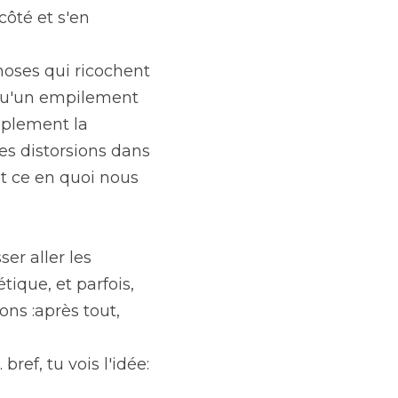
ôté et s'en 
hoses qui ricochent 
qu'un empilement 
plement la 
es distorsions dans 
t ce en quoi nous 
er aller les 
ique, et parfois, 
ons :après tout, 
bref, tu vois l'idée: 