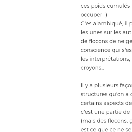
ces poids cumulés f
occuper ..)
C'es alambiqué, il p
les unes sur les a
de flocons de neig
conscience qui s'est
les interprétations
croyons...
Il y a plusieurs faç
structures qu'on a c
certains aspects de 
c'est une partie de 
(mais des flocons, ça
est ce que ce ne ser