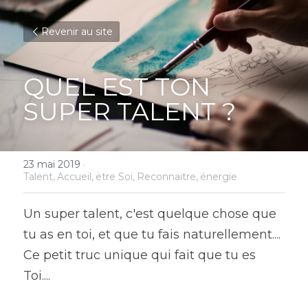
Revenir au site
QUEL EST TON 
SUPER TALENT ?
23 mai 2019
·
Talent,
Accueil,
ëtre Soi,
Reconnaitre,
énergie
Un super talent, c'est quelque chose que 
tu as en toi, et que tu fais naturellement....
Ce petit truc unique qui fait que tu es 
Toi....