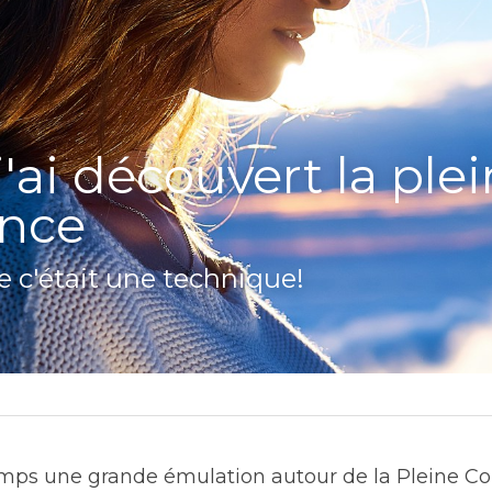
ai découvert la plei
ence
e c'était une technique!
temps une grande émulation autour de la Pleine Con