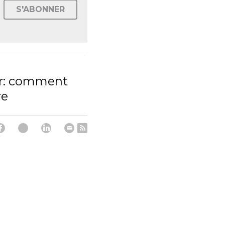
S'ABONNER
ir: comment
re