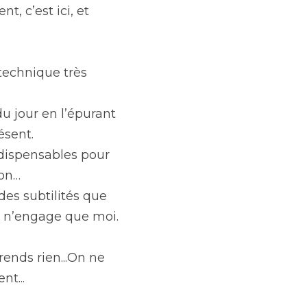
, c’est ici, et 
technique très 
jour en l’épurant 
ésent.
ndispensables pour 
ion…
es subtilités que 
ui n’engage que moi.
ends rien...On ne 
nt...