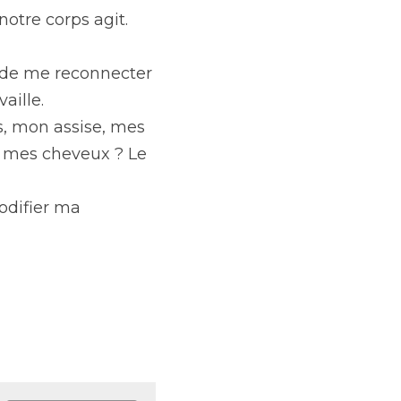
otre corps agit.
 de me reconnecter 
aille.
s, mon assise, mes 
 mes cheveux ? Le 
difier ma 