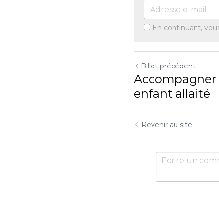
En continuant, vou
Billet précédent
Accompagner 
enfant allaité
Revenir au site
Utilisation des cookies
Nous utilisons des cookies pour améliorer l'expérience de
navigation, la sécurité et la collecte de données. En acceptant,
vous consentez à l'utilisation de cookies à des fins
publicitaires et d'analyse. Vous pouvez modifier vos
paramètres de cookies à tout moment.
En savoir plus
Accepter tout
Paramètres
Refuser Tout