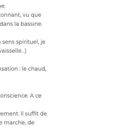
ne.
étonnant, vu que 
ans la bassine.
sens spirituel, je 
vaisselle…)
sation : le chaud, 
onscience. A ce 
ent. Il suffit de 
de marche, de 