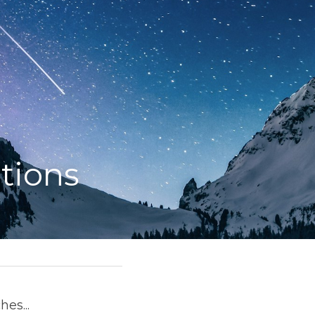
tions
es...