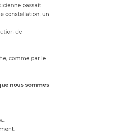
ticienne passait 
e constellation, un 
otion de 
he, comme par le 
t que nous sommes 
..
iment.