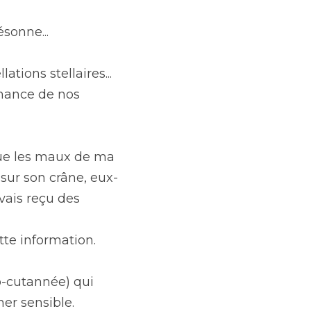
sonne...
tions stellaires...
nance de nos 
que les maux de ma 
 sur son crâne, eux-
vais reçu des 
tte information.
-cutannée) qui 
her sensible.