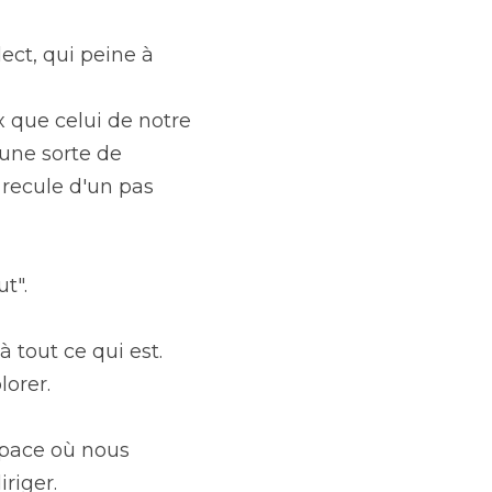
ect, qui peine à 
 que celui de notre 
une sorte de 
recule d'un pas 
t".
 tout ce qui est.
orer.
space où nous 
riger. 