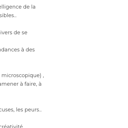
ligence de la 
bles...
vers de se 
dances à des 
 microscopique) , 
mener à faire, à 
ses, les peurs... 
réativité 