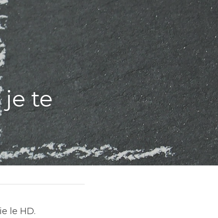
je te 
e le HD.