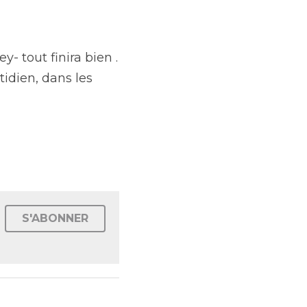
- tout finira bien .
idien, dans les 
S'ABONNER