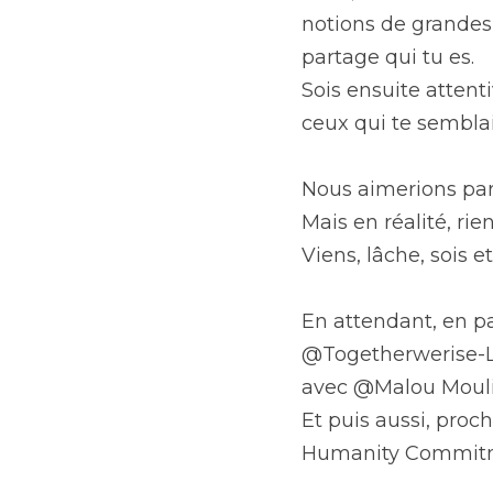
notions de grandes vi
partage qui tu es.
Sois ensuite atten
ceux qui te semblai
Nous aimerions parf
Mais en réalité, rie
Viens, lâche, sois 
En attendant, en par
@Togetherwerise-Le
avec @Malou Moulis
Et puis aussi, proc
Humanity Commitmen