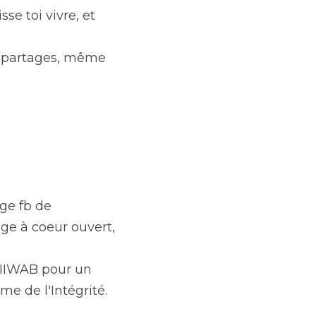
se toi vivre, et 
s partages, même 
ge fb de 
e à coeur ouvert, 
@IIWAB pour un 
e de l'Intégrité.