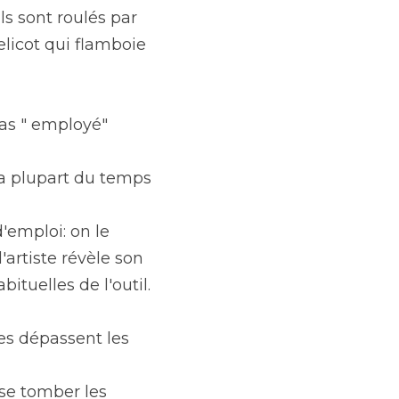
s sont roulés par 
icot qui flamboie 
as " employé" 
a plupart du temps 
'emploi: on le 
artiste révèle son 
bituelles de l'outil.
s dépassent les 
sse tomber les 