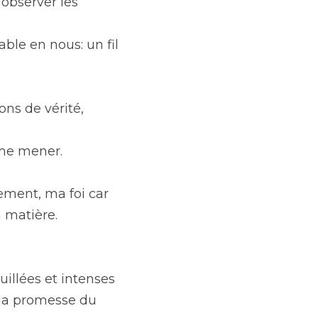
bserver les 
e en nous: un fil 
ns de vérité, 
 me mener.
ent, ma foi car 
a matière.
llées et intenses 
la promesse du 