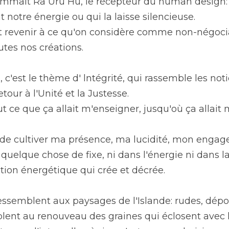
mait Ra Uru Hu, le récepteur du human design: o
t notre énergie ou qui la laisse silencieuse.
revenir à ce qu'on considère comme non-négociabl
utes nos créations.
 c'est le thème d' lntégrité, qui rassemble les notio
etour à l'Unité et la Justesse.
ut ce que ça allait m'enseigner, jusqu'où ça allait
 cultiver ma présence, ma lucidité, mon engagem
s quelque chose de fixe, ni dans l'énergie ni dans l
ion énergétique qui crée et décrée.
ssemblent aux paysages de l'Islande: rudes, dépoui
blent au renouveau des graines qui éclosent avec 