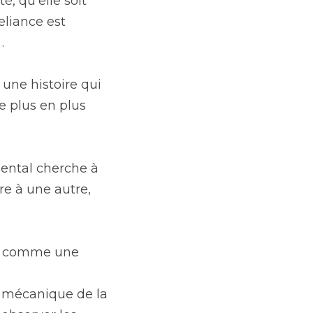
 qu'elle soit 
liance est 
.
une histoire qui 
 plus en plus 
mental cherche à 
e à une autre, 
e comme une 
a mécanique de la 