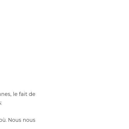
s, le fait de 
:
où. Nous nous 