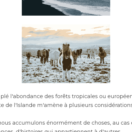
lé l'abondance des forêts tropicales ou européenne
ste de l'Islande m'amène à plusieurs considérations
e, nous accumulons énormément de choses, au cas 
ces, d'histoires qui appartiennent à d'autres.