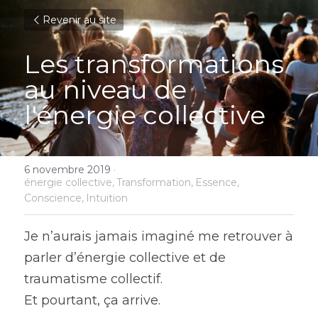
Revenir au site
Les transformations 
au niveau de 
l'énergie collective
6 novembre 2019
·
énergie collective,
Transformation,
Essence,
Conscience,
Intuition
Je n’aurais jamais imaginé me retrouver à 
parler d’énergie collective et de 
traumatisme collectif.
Et pourtant, ça arrive.